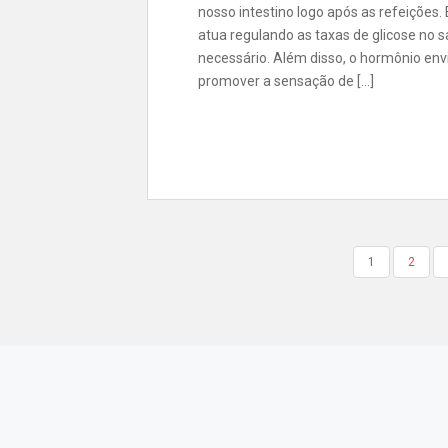
nosso intestino logo após as refeições.
atua regulando as taxas de glicose no 
necessário. Além disso, o hormônio en
promover a sensação de […]
PAGINAÇÃO
1
2
DE
POSTS