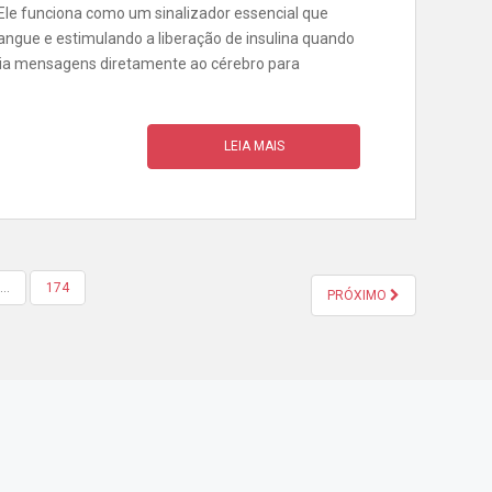
 Ele funciona como um sinalizador essencial que
sangue e estimulando a liberação de insulina quando
via mensagens diretamente ao cérebro para
LEIA MAIS
…
174
PRÓXIMO